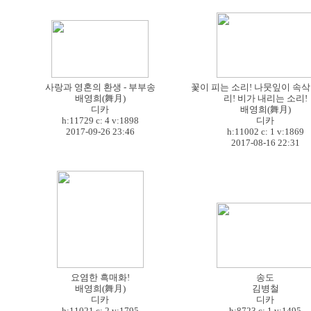
사랑과 영혼의 환생 - 부부송
꽃이 피는 소리! 나뭇잎이 속
배영희(舞月)
리! 비가 내리는 소리!
디카
배영희(舞月)
h:11729 c:
4
v:1898
디카
2017-09-26 23:46
h:11002 c:
1
v:1869
2017-08-16 22:31
요염한 흑매화!
송도
배영희(舞月)
김병철
디카
디카
h:11021 c:
2
v:1795
h:8723 c:
1
v:1495