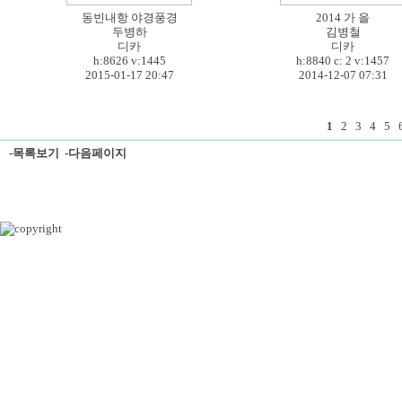
동빈내항 야경풍경
2014 가 을
두병하
김병철
디카
디카
h:8626
v:1445
h:8840 c:
2
v:1457
2015-01-17 20:47
2014-12-07 07:31
1
2
3
4
5
-목록보기
-다음페이지