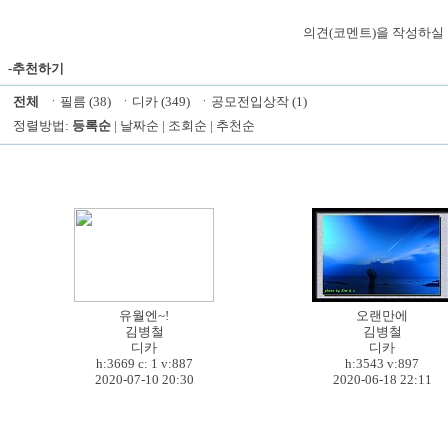
의견(코멘트)을 작성하실 
-추천하기
전체
ㆍ
필름 (38)
ㆍ
디카 (349)
ㆍ
공모전입상작 (1)
정렬방법:
등록순
|
날짜순
|
조회순
|
추천순
유월엔~!
오랜만에
김병철
김병철
디카
디카
h:3669 c:
1
v:887
h:3543
v:897
2020-07-10 20:30
2020-06-18 22:11