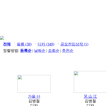
전체
ㆍ
필름 (38)
ㆍ
디카 (349)
ㆍ
공모전입상작 (1)
정렬방법:
등록순
|
날짜순
|
조회순
|
추천순
가을 산
兄 山 江
김병철
김병철
디카
디카