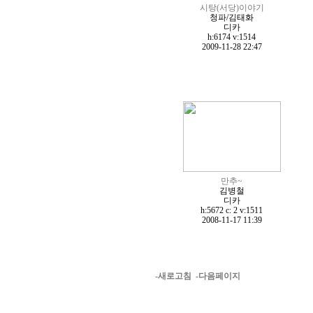
시탕(서당)이야기
청파/김태화
디카
h:6174
v:1514
2009-11-28 22:47
만추~
김병철
디카
h:5672 c:
2
v:1511
2008-11-17 11:39
-새로고침
-다음페이지