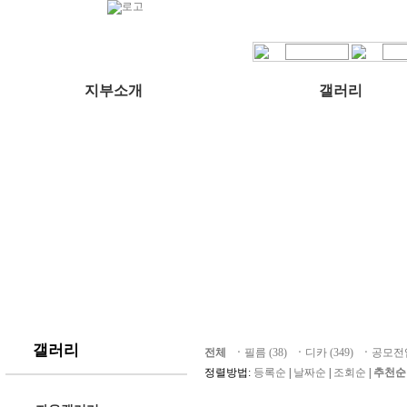
지부소개
갤러리
갤러리
전체
ㆍ
필름 (38)
ㆍ
디카 (349)
ㆍ
공모전입
정렬방법:
등록순
|
날짜순
|
조회순
|
추천순