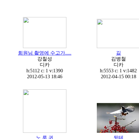
회원님 촬영에 수고가.....
길
강칠성
김병철
디카
디카
h:5112 c:
1
v:1390
h:5553 c:
1
v:1482
2012-05-13 18:46
2012-04-15 00:18
노 루 귀
뒷테