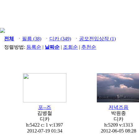
전체
ㆍ
필름 (38)
ㆍ
디카 (349)
ㆍ
공모전입상작 (1)
정렬방법:
등록순
|
날짜순
|
조회순
|
추천순
포--즈
저녁즈음
김병철
박원종
디카
디카
h:5422 c:
1
v:1397
h:5209
v:1313
2012-07-19 01:34
2012-06-05 08:28