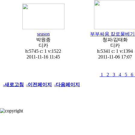
season
부부싸움 칼로물베기(
박원종
청파/김태화
디카
디카
h:5745 c:
1
v:1522
h:5341 c:
1
v:1394
2011-11-16 11:45
2011-11-06 17:07
1
2
3
4
5
-새로고침
-이전페이지
-다음페이지