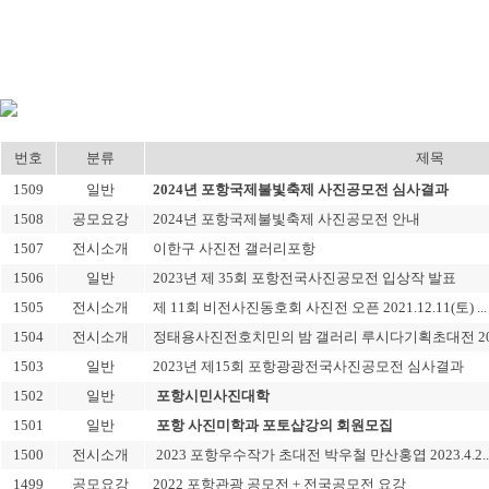
번호
분류
제목
1509
일반
2024년 포항국제불빛축제 사진공모전 심사결과
1508
공모요강
2024년 포항국제불빛축제 사진공모전 안내
1507
전시소개
이한구 사진전 갤러리포항
1506
일반
2023년 제 35회 포항전국사진공모전 입상작 발표
1505
전시소개
제 11회 비전사진동호회 사진전 오픈 2021.12.11(토) ...
1504
전시소개
정태용사진전호치민의 밤 갤러리 루시다기획초대전 2024.
1503
일반
2023년 제15회 포항광광전국사진공모전 심사결과
1502
일반
포항시민사진대학
1501
일반
포항 사진미학과 포토샵강의 회원모집
1500
전시소개
2023 포항우수작가 초대전 박우철 만산홍엽 2023.4.2..
1499
공모요강
2022 포항관광 공모전 + 전국공모전 요강