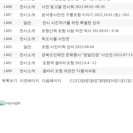
1498
전시소개
사진 빛고을 전시회 2022.09.02~09.30
1497
전시소개
윤석중사진전 구룡포항 이야기 2022,10,01 (토) ~202...
1496
일반
전시 사진작가를 위한 특별한 강의
1495
전시소개
포항산책 포항 사람 자연 역사 202.09.01~.9.30
1494
전시소개
독도식물 사진전
1493
일반
포항 사진미학 강의 2022-08-04
1492
전시소개
경북도민체전 문화행사 "영일만경" 사진전 2022-07-15
1491
전시소개
포항역 갤러리포항 2022.6.4 ~12
1490
전시소개
갤러리 포항 개관전 '다름의파동'
목록보기
이전페이지
다음페이지
[1]
2
[3]
[4]
[5]
[6]
[7]
[8]
[9]
[10]
[11]
[12]
[1