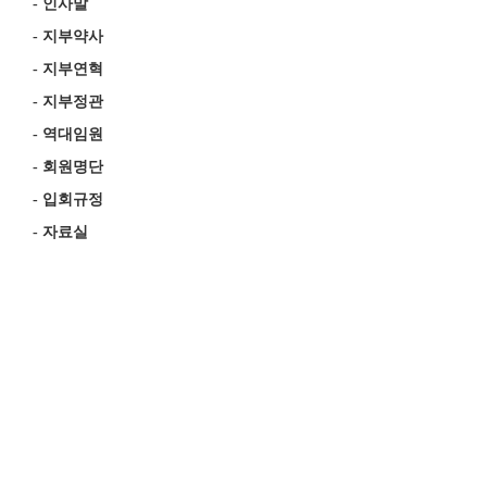
-
인사말
-
지부약사
-
지부연혁
-
지부정관
-
역대임원
-
회원명단
-
입회규정
-
자료실