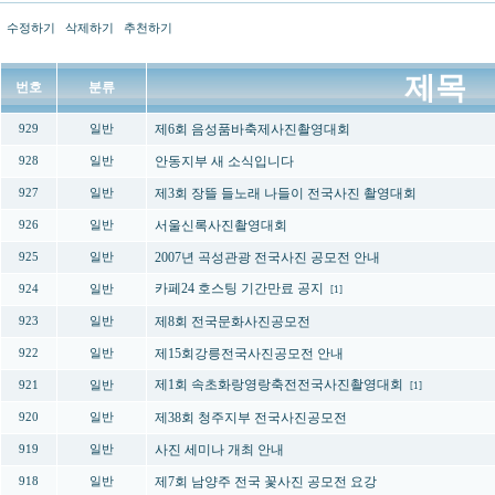
수정하기
삭제하기
추천하기
제목
번호
분류
제6회 음성품바축제사진촬영대회
929
일반
안동지부 새 소식입니다
928
일반
제3회 장뜰 들노래 나들이 전국사진 촬영대회
927
일반
서울신록사진촬영대회
926
일반
2007년 곡성관광 전국사진 공모전 안내
925
일반
카페24 호스팅 기간만료 공지
924
일반
[1]
제8회 전국문화사진공모전
923
일반
제15회강릉전국사진공모전 안내
922
일반
제1회 속초화랑영랑축전전국사진촬영대회
921
일반
[1]
제38회 청주지부 전국사진공모전
920
일반
사진 세미나 개최 안내
919
일반
제7회 남양주 전국 꽃사진 공모전 요강
918
일반