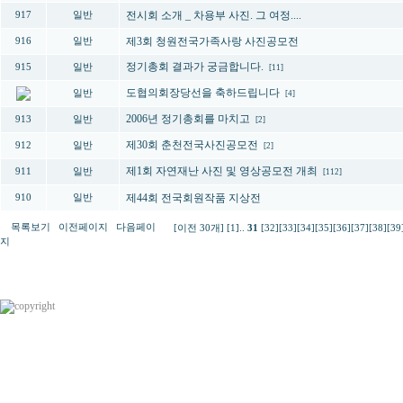
전시회 소개 _ 차용부 사진. 그 여정....
917
일반
제3회 청원전국가족사랑 사진공모전
916
일반
정기총회 결과가 궁금합니다.
915
일반
[11]
도협의회장당선을 축하드립니다
일반
[4]
2006년 정기총회를 마치고
913
일반
[2]
제30회 춘천전국사진공모전
912
일반
[2]
제1회 자연재난 사진 및 영상공모전 개최
911
일반
[112]
제44회 전국회원작품 지상전
910
일반
목록보기
이전페이지
다음페이
[이전 30개]
[1]
..
31
[32]
[33]
[34]
[35]
[36]
[37]
[38]
[39
지