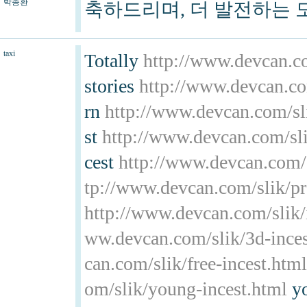
박종환
축하드리며, 더 발전하는 
taxi
Totally
http://www.devcan.co
stories
http://www.devcan.co
rn
http://www.devcan.com/sli
st
http://www.devcan.com/sli
cest
http://www.devcan.com/s
tp://www.devcan.com/slik/pr
http://www.devcan.com/slik/i
ww.devcan.com/slik/3d-inces
can.com/slik/free-incest.html
om/slik/young-incest.html
yo