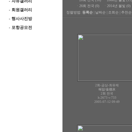
ㆍ
20회 전국 (16)
ㆍ
2008년 불빛 (15
-
자유갤러리
ㆍ
26회 전국 (0)
ㆍ
2014년 불빛 (0)
-
회원갤러리
정렬방법:
등록순
|
날짜순
|
조회순
|
추천순
-
행사사진방
-
포항공모전
2회-금상-최유제
해암/金德水
2회 전국
h:2673
v:733
2005-07-12 09:49