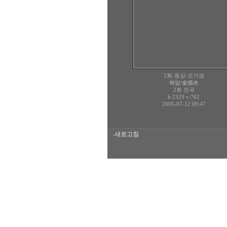
2회-동상-오기생
해암/金德水
2회 전국
h:2320
v:762
2005-07-12 09:47
-새로고침